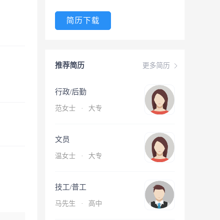
简历下载
推荐简历
更多简历
行政/后勤
范女士
·
大专
文员
温女士
·
大专
技工/普工
马先生
·
高中