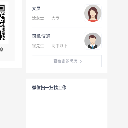
文员
沈女士
·
大专
司机/交通
崔先生
·
高中以下
息
查看更多简历
微信扫一扫找工作