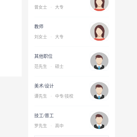
曾女士
·
大专
教师
刘女士
·
大专
其他职位
范先生
·
硕士
美术/设计
谭先生
·
中专/技校
技工/普工
罗先生
·
高中