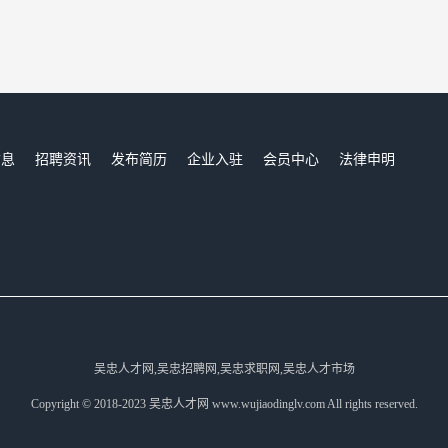
信息
招聘资讯
发布简历
企业入驻
会员中心
法律申明
们
吴忠人才网,吴忠招聘网,吴忠求职网,吴忠人才市场
Copyright © 2018-2023 吴忠人才网 www.wujiaodinglv.com All rights reserved.