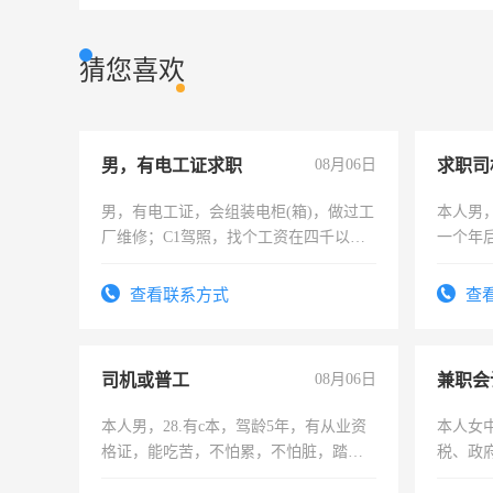
猜您喜欢
男，有电工证求职
08月06日
求职司
男，有电工证，会组装电柜(箱)，做过工
本人男，
厂维修；C1驾照，找个工资在四千以
一个年
上，枣强县以外需要有住宿，保险勿扰
加班。
电话
查看联系方式
查
司机或普工
08月06日
兼职会
本人男，28.有c本，驾龄5年，有从业资
本人女
格证，能吃苦，不怕累，不怕脏，踏
税、政
实，需求稳定工作一份，保险不干
为各类