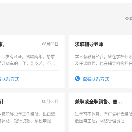
查
机
08月06日
求职辅导老师
24岁有c1证，驾龄两年。想求
本人有教育经验，曾在学校任
后开货车的工作，能吃苦，不怕
及任课教师，也在辅导机构担
师，求周一至周五辅导老师的
看联系方式
查看联系方式
计
08月06日
兼职或全职销售、普工、维修
中级职称12年工作经验，出口退
过年可不休息，有广告销售经
府补贴、银行贷款、纳税申报、
低压电工证，网络管理员证
公司策划，设建新账，理乱账业