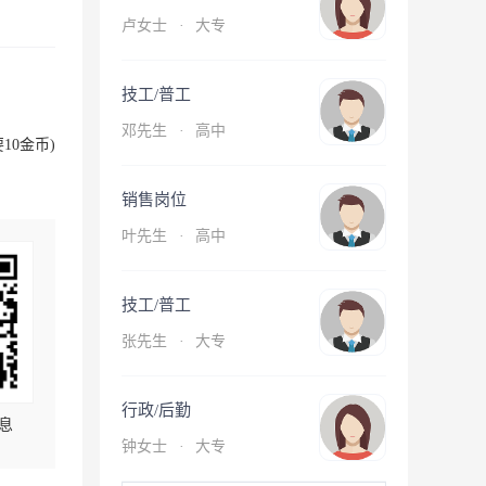
卢女士
·
大专
技工/普工
邓先生
·
高中
10金币)
销售岗位
叶先生
·
高中
技工/普工
张先生
·
大专
行政/后勤
息
钟女士
·
大专