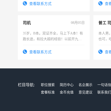
务，财
查看联系方式
查
作
司机
08月05日
普工 
35岁，B本。双证齐全，马上下A本！有
本人男
跑长途，和拉大超的经验！以前开九米
也可，
六，渣土车
勿扰
查看联系方式
查
栏目导航:
职位搜索
简历中心
名企展示
一句话
套餐标准
金币充值
意见建议
联系我