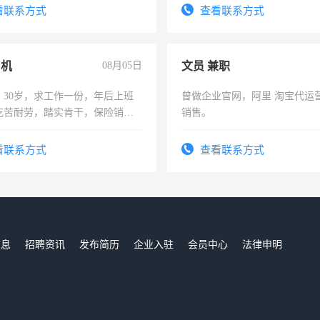
务咨询等业务。欲求兼职会计工
看联系方式
查看联系方式
司机
08月05日
文员 兼职
，30岁，求工作一份，年后上班
曾做企业官网，阿里 淘宝代运
吃苦耐劳，踏实肯干，保险销售
销售。
看联系方式
查看联系方式
信息
招聘资讯
发布简历
企业入驻
会员中心
法律申明
们